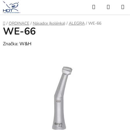
Přejít
Hledat
NÁKUP
na
KOŠÍK
obsah
Domů
/
ORDINACE
/
Násadce (kolénka)
/
ALEGRA
/
WE-66
WE-66
Značka:
W&H