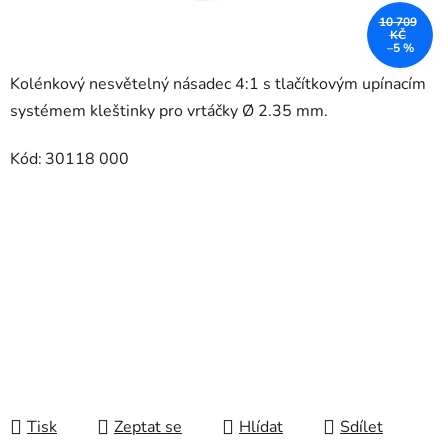
10 709
KČ
–5 %
Kolénkový nesvětelný násadec 4:1 s tlačítkovým upínacím
systémem kleštinky pro vrtáčky Ø 2.35 mm.
Kód:
30118 000
Tisk
Zeptat se
Hlídat
Sdílet