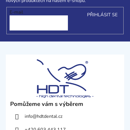
t
nových produktech na našem e-shopu.
í
E-mail
PŘIHLÁSIT SE
Pomůžeme vám s výběrem
info
@
hdtdental.cz
+420 603 443 117