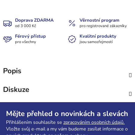
Doprava ZDARMA
Věrnostní program
od 3 000 Kč
pro registrované zákazníky
Férový přístup
Kvalitní produkty
pro všechny
jsou samozřejmostí
Popis
Diskuze
Z
á
Mějte přehled o novinkách a slevách
p
Přihlášením souhlasíte se
zpracováním osobních údajů.
a
Vložte svůj e-mail a my vám budeme zasílat informace o