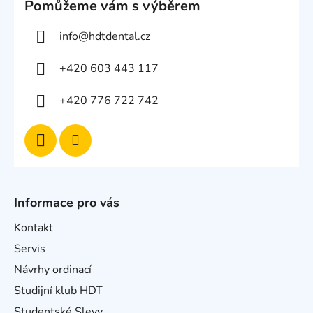
Pomůžeme vám s výběrem
info
@
hdtdental.cz
+420 603 443 117
+420 776 722 742
Informace pro vás
Kontakt
Servis
Návrhy ordinací
Studijní klub HDT
Studentské Slevy