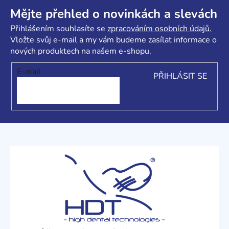
Z
á
Mějte přehled o novinkách a slevách
p
Přihlášením souhlasíte se
zpracováním osobních údajů.
a
Vložte svůj e-mail a my vám budeme zasílat informace o
t
nových produktech na našem e-shopu.
í
E-mail
PŘIHLÁSIT SE