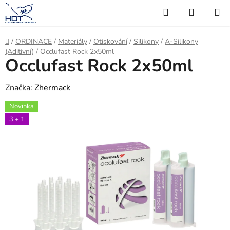
Přejít
Hledat
NÁKUP
na
KOŠÍK
obsah
Domů
/
ORDINACE
/
Materiály
/
Otiskování
/
Silikony
/
A-Silikony
(Aditivní)
/
Occlufast Rock 2x50ml
Occlufast Rock 2x50ml
Značka:
Zhermack
Novinka
3 + 1