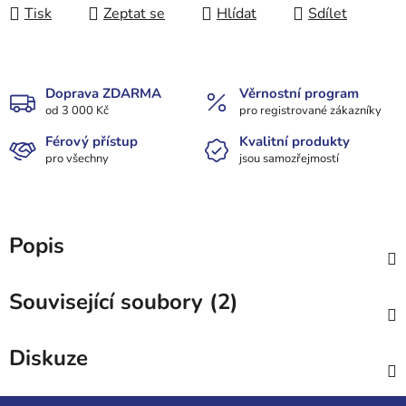
Tisk
Zeptat se
Hlídat
Sdílet
Doprava ZDARMA
Věrnostní program
od 3 000 Kč
pro registrované zákazníky
Férový přístup
Kvalitní produkty
pro všechny
jsou samozřejmostí
Popis
Související soubory (2)
Diskuze