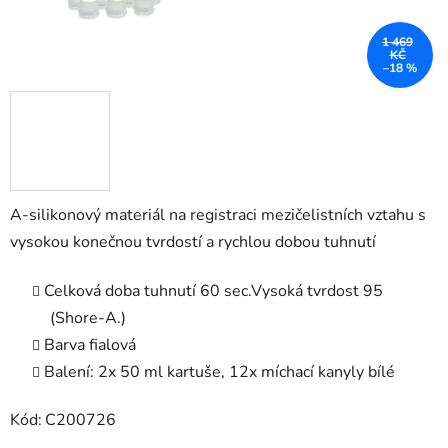
1 469
KČ
–18 %
A-silikonový materiál na registraci mezičelistních vztahu s
vysokou konečnou tvrdostí a rychlou dobou tuhnutí
Celková doba tuhnutí 60 sec.
Vysoká tvrdost 95
(Shore-A.)
Barva fialová
Balení: 2x 50 ml kartuše, 12x míchací kanyly bílé
Kód:
C200726